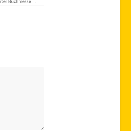
furter Buchmesse
→