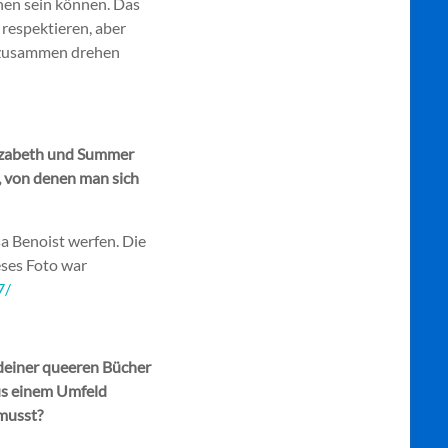
enen sein können. Das
 respektieren, aber
e zusammen drehen
Elizabeth und Summer
, von denen man sich
sa Benoist werfen. Die
eses Foto war
7/
 deiner queeren Bücher
aus einem Umfeld
 musst?