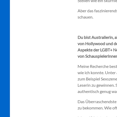
Stellen wie ein skurril
Aber das faszinierend
schauen.
Du bist Australierin, 
von Hollywood und de
Aspekte der LGBT+ Ne
von Schauspielerinne
Meine Recherche besta
wie ich konnte. Unter
zum Beispiel Sexszene
Leserin zu gewinnen. S
authentisch genug war
Das Überraschendste w
zu bekommen. Wie oft 