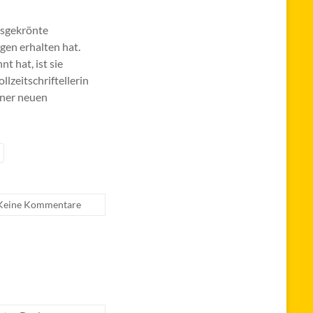
eisgekrönte
gen erhalten hat.
t hat, ist sie
llzeitschriftellerin
einer neuen
Keine Kommentare