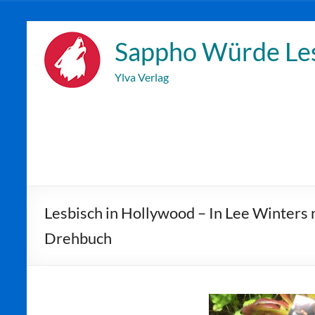
Zum
Inhalt
Sappho Würde Le
wechseln
Ylva Verlag
Lesbisch in Hollywood – In Lee Winters
Drehbuch