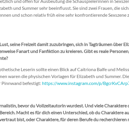
rletzlich und offen für Ausbeutung die Schauspielerinnen in Sexsz
zabeth und Summer sehr beeinflusst. Sie sind zwei Frauen, die sich
kennen und schon relativ früh eine sehr konfrontierende Sexszen
Lust, seine Freizeit damit zuzubringen, sich in Tagträumen über 
enweise Fanart und Fanfiktion zu kreieren. Gibt es reale Personen
nte?
thetische Leserin sollte einen Blick auf Caitriona Balfe und Melis
nen waren die physischen Vorlagen für Elizabeth und Summer. Di
 Pinnwand befestigt:
https://www.instagram.com/p/BgcrKvCArp
nalistin, bevor du Vollzeitautorin wurdest. Und viele Charaktere
Bereich. Macht es für dich einen Unterschied, ob du Charaktere 
vertraut bist, oder Charaktere, für deren Berufe du recherchieren