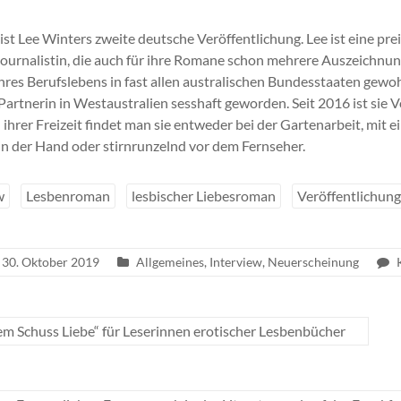
ist Lee Winters zweite deutsche Veröffentlichung. Lee ist eine pr
journalistin, die auch für ihre Romane schon mehrere Auszeichnun
res Berufslebens in fast allen australischen Bundesstaaten gewohn
 Partnerin in Westaustralien sesshaft geworden. Seit 2016 ist sie Vo
In ihrer Freizeit findet man sie entweder bei der Gartenarbeit, mit 
 in der Hand oder stirnrunzelnd vor dem Fernseher.
w
Lesbenroman
lesbischer Liebesroman
Veröffentlichung
30. Oktober 2019
Allgemeines
,
Interview
,
Neuerscheinung
em Schuss Liebe“ für Leserinnen erotischer Lesbenbücher