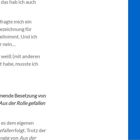
 das hab ich auch
fragte mich ein
sbezeichnung für
teilnimmt. Und ich
r nein…
t weiß (mit anderen
et habe, musste ich
ehmende Besetzung von
Aus der Rolle gefallen
s es dem eigenen
efallen
folgt. Trotz der
ängig von
Aus der