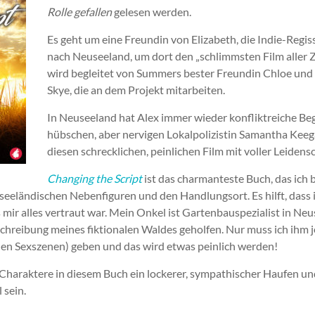
Rolle gefallen
gelesen werden.
Es geht um eine Freundin von Elizabeth, die Indie-Regisse
nach Neuseeland, um dort den „schlimmsten Film aller Z
wird begleitet von Summers bester Freundin Chloe un
Skye, die an dem Projekt mitarbeiten.
In Neuseeland hat Alex immer wieder konfliktreiche B
hübschen, aber nervigen Lokalpolizistin Samantha Kee
diesen schrecklichen, peinlichen Film mit voller Leidensc
Changing the Script
ist das charmanteste Buch, das ich 
euseeländischen Nebenfiguren und den Handlungsort. Es hilft, dass
mir alles vertraut war. Mein Onkel ist Gartenbauspezialist in Ne
schreibung meines fiktionalen Waldes geholfen. Nur muss ich ihm j
hen Sexszenen) geben und das wird etwas peinlich werden!
 Charaktere in diesem Buch ein lockerer, sympathischer Haufen u
 sein.