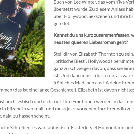
Buch von Lee Winter, das vom Ylva Ver
übersetzt wurde. Zu diesem Anlass hab
über Hollywood, Sexszenen und ihre br
geredet.
Kannst du uns kurz zusammenfassen, w
neusten queeren Liebesroman geht?
Stell dir vor, Elizabeth Thornton zu sei
„britische Biest“, Hollywoods berühmt
ganz zu schweigen davon, dass sie eine
ist. Und dann musst du so tun, als wäre
fröhliches Mädchen aus LA deine Freund
mmen (das ist eine lange Geschichte!). Elizabeth ist davon nicht ge
st auch lesbisch und nicht out. Ihre Emotionen werden in das rein
en in Elizabeth verknallt und muss jetzt vorgeben, ihre Freundin zu
, naja, zu hassen scheint.
 beim Schreiben, es war fantastisch. Es steckt viel Humor darin un