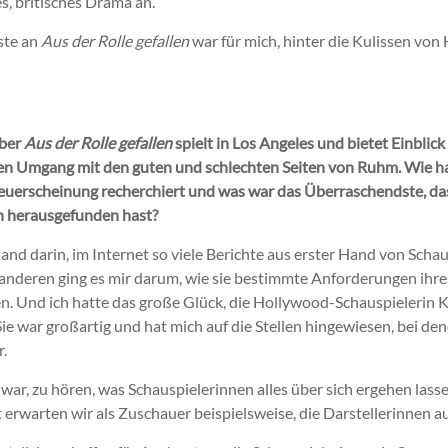
es, britisches Drama an.
ste an
Aus der Rolle gefallen
war für mich, hinter die Kulissen von
aber
Aus der Rolle gefallen
spielt in Los Angeles und bietet Einblick
n Umgang mit den guten und schlechten Seiten von Ruhm. Wie has
uerscheinung recherchiert und was war das Überraschendste, da
n herausgefunden hast?
nd darin, im Internet so viele Berichte aus erster Hand von Schau
 anderen ging es mir darum, wie sie bestimmte Anforderungen ihr
n. Und ich hatte das große Glück, die Hollywood-Schauspielerin K
ie war großartig und hat mich auf die Stellen hingewiesen, bei den
.
ar, zu hören, was Schauspielerinnen alles über sich ergehen las
erwarten wir als Zuschauer beispielsweise, die Darstellerinnen a