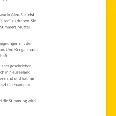
urin Alex. Sie reist
eiten“ zu drehen. Sie
d Summers Mutter
egegnungen mit der
gan. Und Keegan hasst
haft.
bisher geschrieben
 ich in Neuseeland
useeland und hat mir
etzt ein Exemplar
nd die Stimmung wird