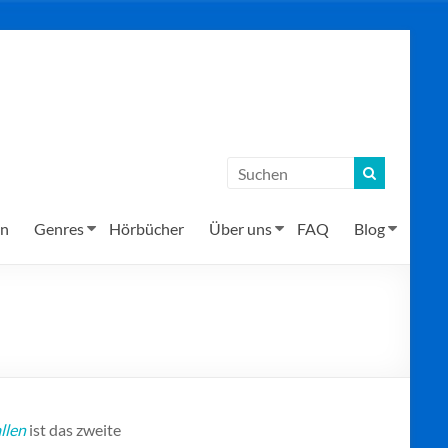
en
Genres
Hörbücher
Über uns
FAQ
Blog
llen
ist das zweite