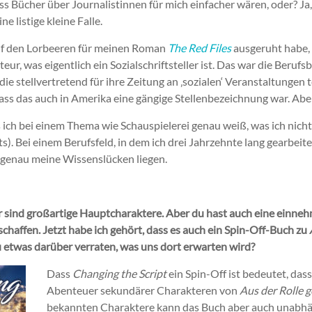
ss Bücher über Journalistinnen für mich einfacher wären, oder? Ja,
ne listige kleine Falle.
auf den Lorbeeren für meinen Roman
The Red Files
ausgeruht habe, 
ur, was eigentlich ein Sozialschriftsteller ist. Das war die Beruf
die stellvertretend für ihre Zeitung an ‚sozialen‘ Veranstaltungen 
ss das auch in Amerika eine gängige Stellenbezeichnung war. Abe
ss ich bei einem Thema wie Schauspielerei genau weiß, was ich nich
s). Bei einem Berufsfeld, in dem ich drei Jahrzehnte lang gearbeit
 genau meine Wissenslücken liegen.
 sind großartige Hauptcharaktere. Aber du hast auch eine einn
haffen. Jetzt habe ich gehört, dass es auch ein Spin-Off-Buch zu
 etwas darüber verraten, was uns dort erwarten wird?
Dass
Changing the Script
ein Spin-Off ist bedeutet, das
Abenteuer sekundärer Charakteren von
Aus der Rolle g
bekannten Charaktere kann das Buch aber auch unabh