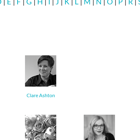
D
|
E
|
F
|
G
|
H
|
I
|
J
|
K
|
L
|
M
|
N
|
O
|
P
|
R
|
Clare Ashton