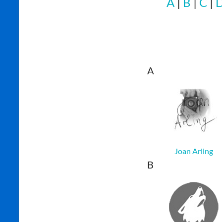
A
|
B
|
C
|
A
Joan Arling
B