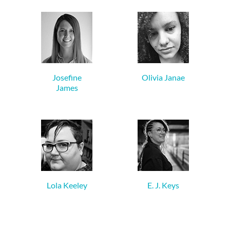
Josefine
Olivia Janae
James
Lola Keeley
E. J. Keys