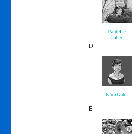
Paulette
Callen
D
Nino Delia
E