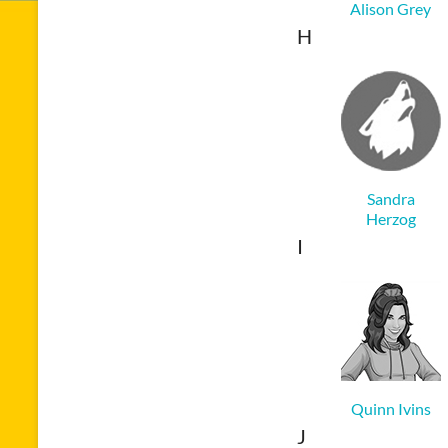
Alison Grey
H
Sandra
Herzog
I
Quinn Ivins
J