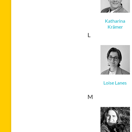
Katharina
Krämer
L
Loise Lanes
M