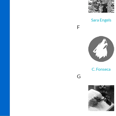
Sara Engels
F
C. Fonseca
G