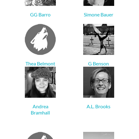
GG Barro
Simone Bauer
Thea Belmont
G Benson
Andrea
A.L. Brooks
Bramhall