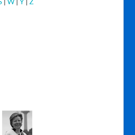
S
|
W
|
Y
|
Z