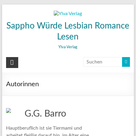
Zum
Inhalt
wechseln
Sappho Würde Lesbian Romance
Lesen
Ylva Verlag
Autorinnen
G.G. Barro
Hauptberuflich ist sie Tiermami und
arbeitet fleißig darauf hin, im Alter eine