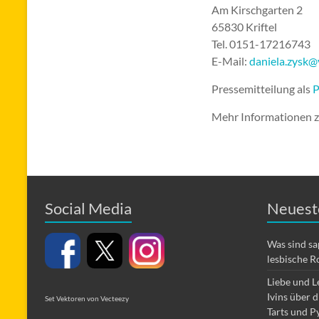
Am Kirschgarten 2
65830 Kriftel
Tel. 0151-17216743
E-Mail:
daniela.zysk@
Pressemitteilung als
Mehr Informationen 
Social Media
Neuest
Was sind s
lesbische R
Liebe und L
Ivins über 
Set Vektoren von Vecteezy
Tarts und P