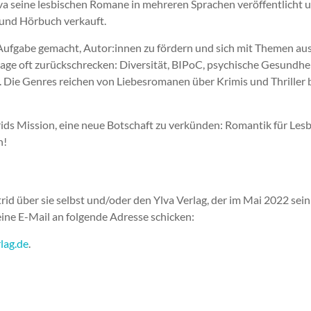
Ylva seine lesbischen Romane in mehreren Sprachen veröffentlicht u
und Hörbuch verkauft.
r Aufgabe gemacht, Autor:innen zu fördern und sich mit Themen a
age oft zurückschrecken: Diversität, BIPoC, psychische Gesundhei
. Die Genres reichen von Liebesromanen über Krimis und Thriller b
rids Mission, eine neue Botschaft zu verkünden: Romantik für Les
n!
rid über sie selbst und/oder den Ylva Verlag, der im Mai 2022 sei
 eine E-Mail an folgende Adresse schicken:
lag.de
.