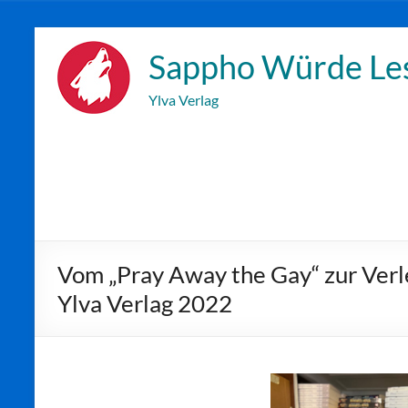
Zum
Inhalt
Sappho Würde Le
wechseln
Ylva Verlag
Vom „Pray Away the Gay“ zur Verle
Ylva Verlag 2022