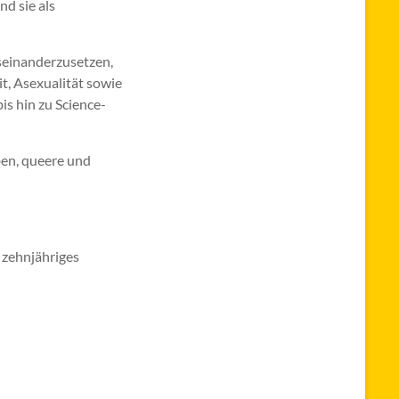
nd sie als
useinanderzusetzen,
t, Asexualität sowie
is hin zu Science-
ben, queere und
n zehnjähriges