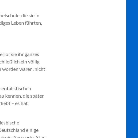
elschule, die sie in
diges Leben führten,
erlor sie ihr ganzes
hließlich ein völlig
n worden waren, nicht
mentalistischen
au kennen, die später
liebt – es hat
lesbische
Deutschland einige
eispiel Xena oder Star