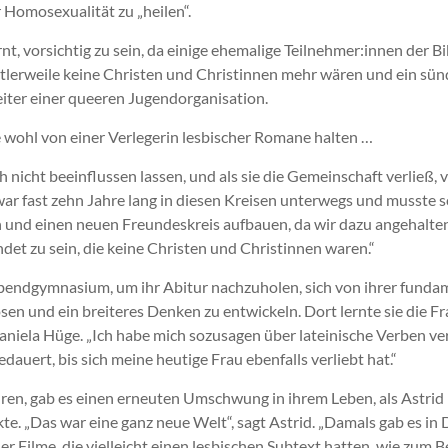
 Homosexualität zu „heilen“.
t, vorsichtig zu sein, da einige ehemalige Teilnehmer:innen der Bib
tlerweile keine Christen und Christinnen mehr wären und ein sün
Leiter einer queeren Jugendorganisation.
wohl von einer Verlegerin lesbischer Romane halten …
h nicht beeinflussen lassen, und als sie die Gemeinschaft verließ, v
war fast zehn Jahre lang in diesen Kreisen unterwegs und musste sc
 und einen neuen Freundeskreis aufbauen, da wir dazu angehalte
et zu sein, die keine Christen und Christinnen waren.“
bendgymnasium, um ihr Abitur nachzuholen, sich von ihrer funda
en und ein breiteres Denken zu entwickeln. Dort lernte sie die Fr
aniela Hüge. „Ich habe mich sozusagen über lateinische Verben ver
edauert, bis sich meine heutige Frau ebenfalls verliebt hat.“
ren, gab es einen erneuten Umschwung in ihrem Leben, als Astrid 
e. „Das war eine ganz neue Welt“, sagt Astrid. „Damals gab es in 
 Filme, die vielleicht einen lesbischen Subtext hatten, wie zum B