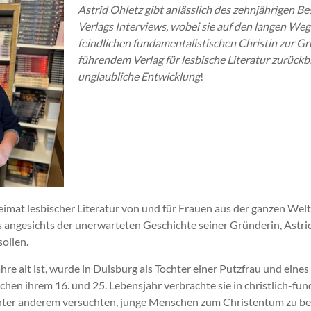
Astrid Ohletz gibt anlässlich des zehnjährigen B
Verlags Interviews, wobei sie auf den langen Weg
feindlichen fundamentalistischen Christin zur G
führendem Verlag für lesbische Literatur zurückb
unglaubliche Entwicklung
!
eimat lesbischer Literatur von und für Frauen aus der ganzen Welt,
s angesichts der unerwarteten Geschichte seiner Gründerin, Astri
sollen.
ahre alt ist, wurde in Duisburg als Tochter einer Putzfrau und ei
schen ihrem 16. und 25. Lebensjahr verbrachte sie in christlich-fu
nter anderem versuchten, junge Menschen zum Christentum zu b