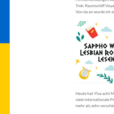
Trek: Raumschiff Voya
Von da an wurde ich z
Heute hat Ylva acht M
viele internationale 
mehr als zehn versch