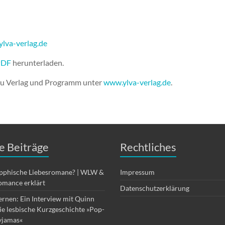
ylva-verlag.de
PDF
herunterladen.
zu Verlag und Programm unter
www.ylva-verlag.de
.
e Beiträge
Rechtliches
apphische Liebesromane? | WLW &
Impressum
omance erklärt
Datenschutzerklärung
ernen: Ein Interview mit Quinn
die lesbische Kurzgeschichte »Pop-
yjamas«