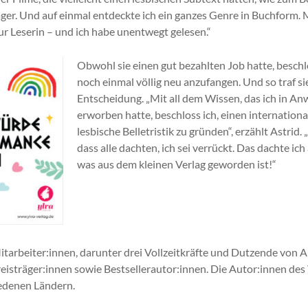
ger. Und auf einmal entdeckte ich ein ganzes Genre in Buchform. 
ur Leserin – und ich habe unentwegt gelesen.“
Obwohl sie einen gut bezahlten Job hatte, beschl
noch einmal völlig neu anzufangen. Und so traf si
Entscheidung. „Mit all dem Wissen, das ich in An
erworben hatte, beschloss ich, einen internationa
lesbische Belletristik zu gründen“, erzählt Astrid. 
dass alle dachten, ich sei verrückt. Das dachte ich
was aus dem kleinen Verlag geworden ist!“
itarbeiter:innen, darunter drei Vollzeitkräfte und Dutzende von A
Preisträger:innen sowie Bestsellerautor:innen. Die Autor:innen d
iedenen Ländern.