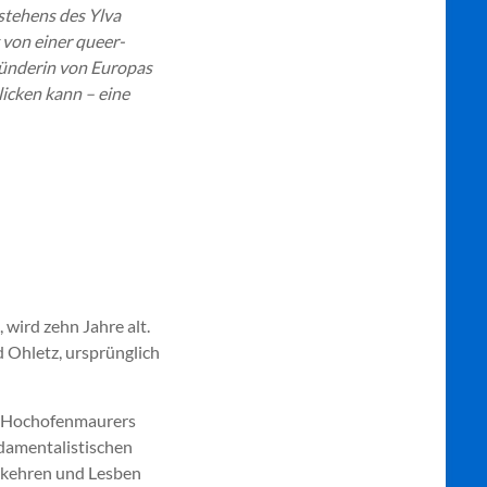
estehens des Ylva
 von einer queer-
ründerin von Europas
licken kann – eine
 wird zehn Jahre alt.
d Ohletz, ursprünglich
nes Hochofenmaurers
ndamentalistischen
ekehren und Lesben