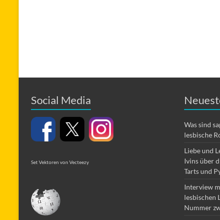
Social Media
Neuest
Was sind s
lesbische R
Liebe und L
Ivins über 
Set Vektoren von Vecteezy
Tarts und P
Interview m
lesbischen 
Nummer zw