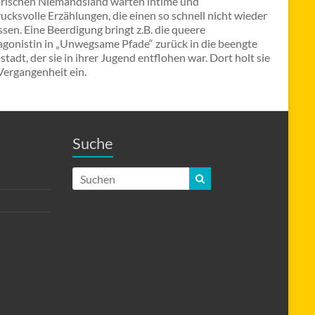
rarischen Niemandsland warten intime und
ucksvolle Erzählungen, die einen so schnell nicht wieder
ssen. Eine Beerdigung bringt z.B. die queere
agonistin in „Unwegsame Pfade“ zurück in die beengte
stadt, der sie in ihrer Jugend entflohen war. Dort holt sie
Vergangenheit ein.
Suche