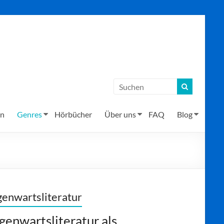
en
Genres
Hörbücher
Über uns
FAQ
Blog
enwartsliteratur
genwartsliteratur als