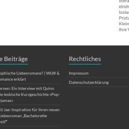
lite
eindr
losla
Prot
Klein
ihre 
e Beiträge
Rechtliches
apphische Liebesromane? | WLW &
Impressum
omance erklärt
Datenschutzerklärung
ernen: Ein Interview mit Quinn
die lesbische Kurzgeschichte »Pop-
yjamas«
it Jae: Inspiration für ihren neuen
Liebesroman „Bachelorette
ölf
“