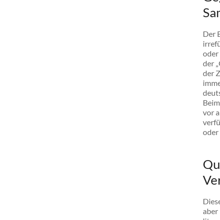
Sa
Der B
irref
oder
der 
der Z
immer
deut
Beim 
vor 
verf
oder
Qu
Ve
Diese
aber 