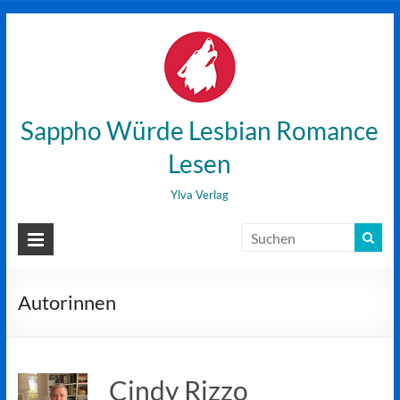
Zum
Inhalt
wechseln
Sappho Würde Lesbian Romance
Lesen
Ylva Verlag
Autorinnen
Cindy Rizzo