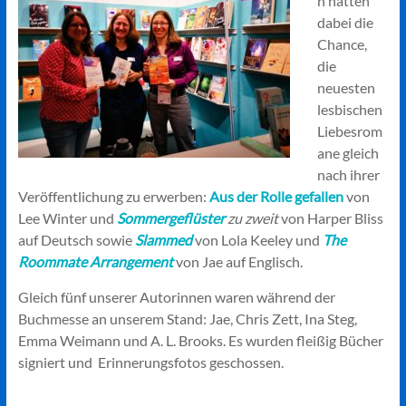
n hatten
dabei die
Chance,
die
neuesten
lesbischen
Liebesrom
ane gleich
nach ihrer
Veröffentlichung zu erwerben:
Aus der Rolle gefallen
von
Lee Winter und
Sommergeflüster
zu zweit
von Harper Bliss
auf Deutsch sowie
Slammed
von Lola Keeley und
The
Roommate Arrangement
von Jae auf Englisch.
Gleich fünf unserer Autorinnen waren während der
Buchmesse an unserem Stand: Jae, Chris Zett, Ina Steg,
Emma Weimann und A. L. Brooks. Es wurden fleißig Bücher
signiert und Erinnerungsfotos geschossen.