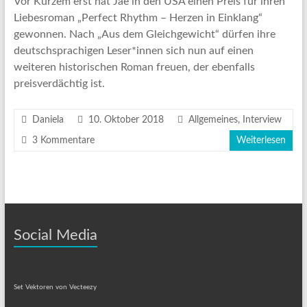
Vor Kurzem erst hat Jae in den USA einen Preis für ihren
Liebesroman „Perfect Rhythm – Herzen in Einklang“
gewonnen. Nach „Aus dem Gleichgewicht“ dürfen ihre
deutschsprachigen Leser*innen sich nun auf einen
weiteren historischen Roman freuen, der ebenfalls
preisverdächtig ist.
Daniela
10. Oktober 2018
Allgemeines
,
Interview
3 Kommentare
Weiterlesen
Social Media
Set Vektoren von Vecteezy