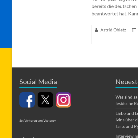
bereits die deutschen 
beantwortet hat. Kan
Astrid Ohletz
Social Media
Neuest
Was sind s
lesbische R
Liebe und L
Ivins über 
Set Vektoren von Vecteezy
Tarts und P
Interview m