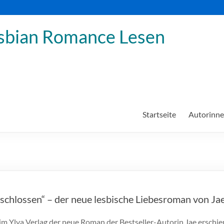
sbian Romance Lesen
Startseite
Autorinn
schlossen“ – der neue lesbische Liebesroman von Ja
t im Ylva Verlag der neue Roman der Bestseller-Autorin Jae erschi