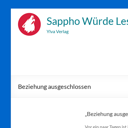
Zum
Inhalt
Sappho Würde Le
wechseln
Ylva Verlag
Beziehung ausgeschlossen
„Beziehung ausge
Vor ein paar Tagen is