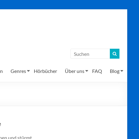
en
Genres
Hörbücher
Über uns
FAQ
Blog
e
enen und stürmt