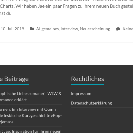
Charts. Wir haben Jae ein paar Fragen zu ihrem neuen Buch gestell
nst du
10. Juli 2019
Allgemeines
,
Interview
,
Neuerscheinung
Kein
e Beiträge
Rechtliches
apphische Liebesromane? | WLW &
Impressum
omance erklärt
Datenschutzerklärung
ernen: Ein Interview mit Quinn
die lesbische Kurzgeschichte »Pop-
yjamas«
it Jae: Inspiration für ihren neuen