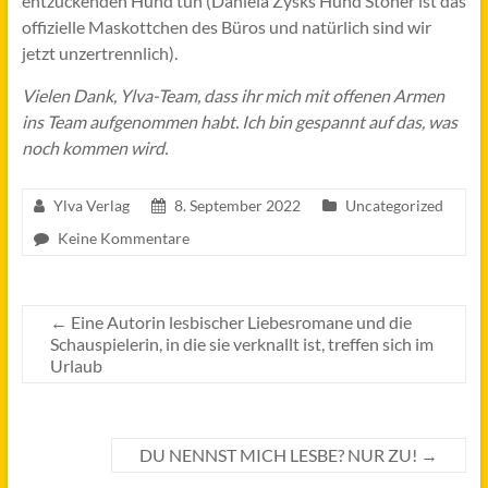
entzückenden Hund tun (Daniela Zysks Hund Stoner ist das
offizielle Maskottchen des Büros und natürlich sind wir
jetzt unzertrennlich).
Vielen Dank, Ylva-Team, dass ihr mich mit offenen Armen
ins Team aufgenommen habt. Ich bin gespannt auf das, was
noch kommen wird.
Ylva Verlag
8. September 2022
Uncategorized
Keine Kommentare
←
Eine Autorin lesbischer Liebesromane und die
Schauspielerin, in die sie verknallt ist, treffen sich im
Urlaub
DU NENNST MICH LESBE? NUR ZU!
→