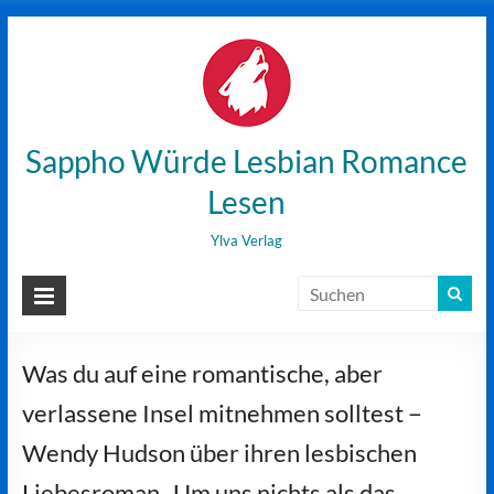
Zum
Inhalt
wechseln
Sappho Würde Lesbian Romance
Lesen
Ylva Verlag
Was du auf eine romantische, aber
verlassene Insel mitnehmen solltest −
Wendy Hudson über ihren lesbischen
Liebesroman „Um uns nichts als das