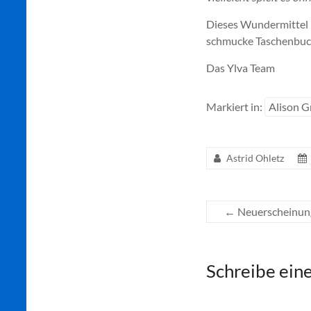
Dieses Wundermittel i
schmucke Taschenbuch
Das Ylva Team
Markiert in:
Alison G
Astrid Ohletz
←
Neuerscheinung
Schreibe ei