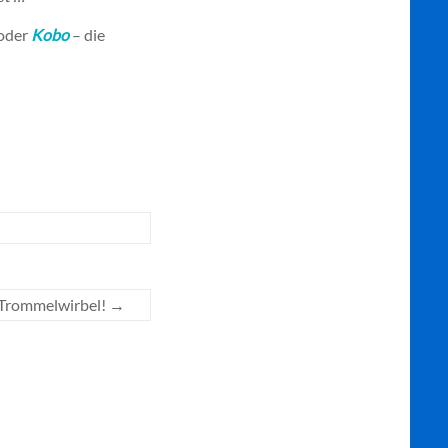
oder
Kobo
– die
Trommelwirbel!
→