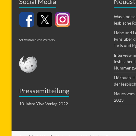
Social Media
Neuest
Was sind s
lesbische R
Liebe und L
Ivins über 
Set Vektoren von Vecteezy
Tarts und P
Interview m
lesbischen 
Nummer zw
Hörbuch-Hi
der lesbisc
Pressemitteilung
Neues vom 
2023
10 Jahre Ylva Verlag 2022