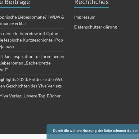
e Beiträge
Rechtliches
apphische Liebesromane? | WLW &
Impressum
omance erklärt
Datenschutzerklärung
ernen: Ein Interview mit Quinn
die lesbische Kurzgeschichte »Pop-
yjamas«
it Jae: Inspiration für ihren neuen
Liebesroman „Bachelorette
ölf
“
ghlights 2023: Entdecke die Welt
hen Geschichten des Ylva Verlags
Ylva Verlag: Unsere Top-Bücher
Durch die weitere Nutzung der Seite stimmst du de