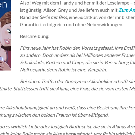
Also! Weg mit dem Handy und her mit der Leselampe – 
ist günstig: Alison Grey und Jae liefern euch mit
Zum An
Band der
Serie mit Biss
, eine Suchtkur, von der ihr bish
Garantiert erfolgreich und ohne Nebenwirkungen.
Beschreibung:
Fürs neue Jahr hat Robin den Vorsatz gefasst, ihre Er
zu ändern. Doch anders als bei Millionen anderer Frauen
Schokolade, Kuchen und Chips, die sie in Versuchung fü
Null negativ, denn Robin ist eine Vampirin.
Bei einem Treffen der Anonymen Alkoholiker erhofft sie
tinkte. Stattdessen trifft sie Alana, eine Frau, die sie vom ersten
re Alkoholabhängigkeit an und weiß, dass eine Beziehung ihre For
ehung zwischen den beiden Frauen ist überwältigend.
 ob es wirklich Liebe oder lediglich Blutlust ist, die sie in Alanas Ar
hnehin keine Rolle mehr, als Alana herausfindet, wer Robin wirklich i