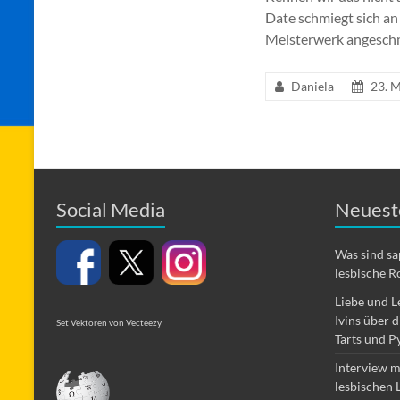
Date schmiegt sich an 
Meisterwerk angeschm
Daniela
23. 
Social Media
Neuest
Was sind s
lesbische R
Liebe und L
Ivins über 
Set Vektoren von Vecteezy
Tarts und P
Interview m
lesbischen 