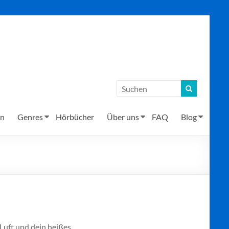
en
Genres
Hörbücher
Über uns
FAQ
Blog
 Luft und dein heißes