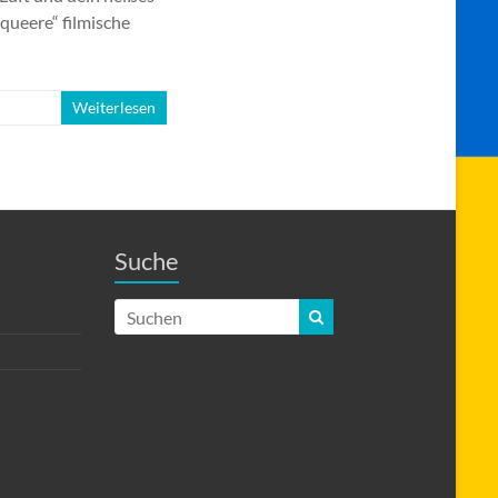
„queere“ filmische
Weiterlesen
Suche