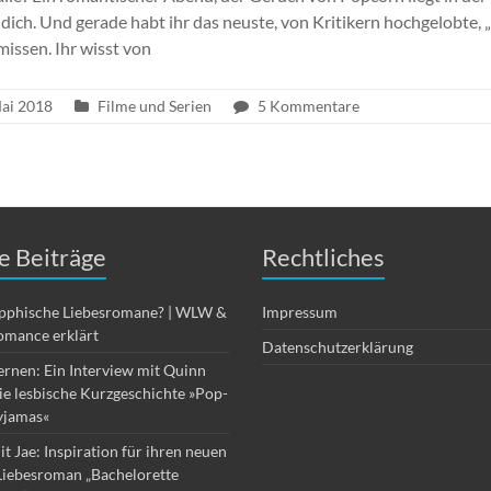
dich. Und gerade habt ihr das neuste, von Kritikern hochgelobte, 
issen. Ihr wisst von
Mai 2018
Filme und Serien
5 Kommentare
e Beiträge
Rechtliches
apphische Liebesromane? | WLW &
Impressum
omance erklärt
Datenschutzerklärung
ernen: Ein Interview mit Quinn
die lesbische Kurzgeschichte »Pop-
yjamas«
it Jae: Inspiration für ihren neuen
Liebesroman „Bachelorette