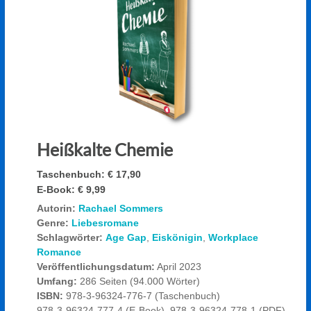
Heißkalte Chemie
Taschenbuch:
€ 17,90
E-Book:
€ 9,99
Autorin:
Rachael Sommers
Genre:
Liebesromane
Schlagwörter:
Age Gap
,
Eiskönigin
,
Workplace
Romance
Veröffentlichungsdatum:
April 2023
Umfang:
286 Seiten (94.000 Wörter)
ISBN:
978-3-96324-776-7 (Taschenbuch)
978-3-96324-777-4 (E-Book), 978-3-96324-778-1 (PDF)