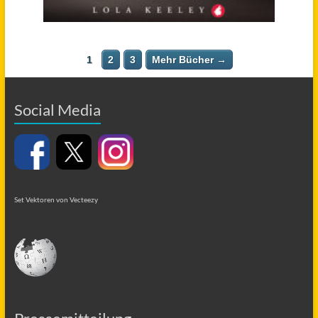
1
2
3
Mehr Bücher →
Social Media
Set Vektoren von Vecteezy