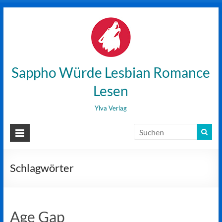
Zum
Inhalt
wechseln
Sappho Würde Lesbian Romance
Lesen
Ylva Verlag
Schlagwörter
Age Gap