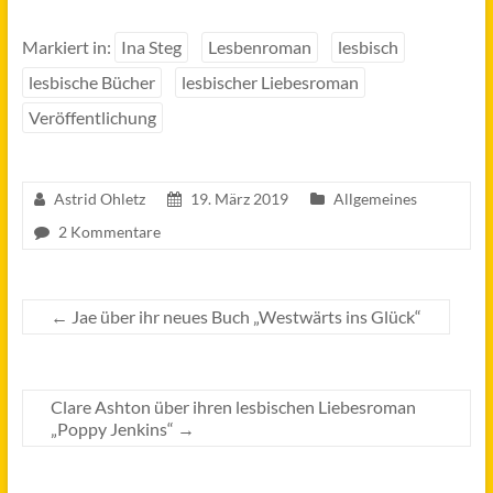
Markiert in:
Ina Steg
Lesbenroman
lesbisch
lesbische Bücher
lesbischer Liebesroman
Veröffentlichung
Astrid Ohletz
19. März 2019
Allgemeines
2 Kommentare
←
Jae über ihr neues Buch „Westwärts ins Glück“
Clare Ashton über ihren lesbischen Liebesroman
„Poppy Jenkins“
→