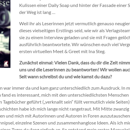
Kulissen einer Daily Soap und hinter der Fassade einer 
der Weg ist lang …
Weil ihr als Leserinnen jetzt vermutlich genauso neugier
dieses vielseitigen Erstlings seid, wie wir als Verlagste
sie zu einem Interview geladen und sie mit Fragen gelöch
ausführlich beantwortete. Wir wünschen euch viel Ver
ersten virtuellen Meet & Greet mit Ina Steg.
Zunächst einmal: Vielen Dank, dass du dir die Zeit nimms
uns und die Leserinnen zu beantworten! Wir wollen auch
Seit wann schreibst du und wie kamst du dazu?
en war immer da und kam ganz unterschiedlich zum Ausdruck. In m
ch fand es interessant, mich mit den unterschiedlichsten Menschen
n Tagebücher geführt („verknallt sein“ füllt vermutlich viele Seit
chichten habe ich mich lange nicht rangetraut. Mit Mitte zwanzig
esen und mich mit Autorinnen und Autoren in Foren auszutauschen
hnipsel, einzelne Szenen und zusammenhanglose Ideen. Als ich mi
 eines Tages da: fang einfach an. So entstand mein erstes Manuskri