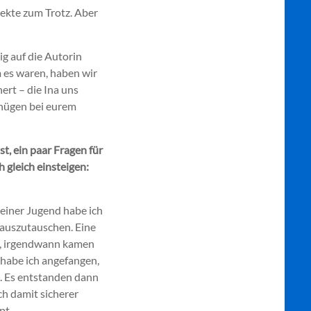
Sekte zum Trotz. Aber
ig auf die Autorin
am es waren, haben wir
ert – die Ina uns
gnügen bei eurem
t, ein paar Fragen für
 gleich einsteigen:
einer Jugend habe ich
 auszutauschen. Eine
en), irgendwann kamen
 habe ich angefangen,
. Es entstanden dann
ch damit sicherer
pt.