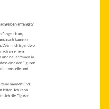
u schreiben anfängst?
 fange ich an,
h und nach kommen
ch. Wenn ich irgendwo
nn ich an einem
ze und neue Szenen in
 dass eine der Figuren
ieder umstelle und
 Szene handelt und
 leiten. Ich kann
ne ich die Figuren