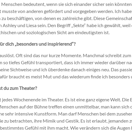
 Menschen bedeutent, wenn sie sich einander sicher sein könnten
musste von anderen gefördert und vorgegeben werden. Ich habe 
u beschäftigen, von denen es zahlreiche gibt. Diese Gemeinschaft
 Ashley und Liesa sein. Den Begriff „Sekte“ habe ich gewählt, weil
thischen und soziologischen Sicht am eindeutigsten ist.
ür dich „besonders und inspirierend“?
auslöst. Oft sind das nur kurze Momente. Manchmal schreibt zum 
ein so tiefes Gefühl transportiert, dass ich immer wieder darüber 
ine Sichtweise und ich überdenke danach einiges neu. Das passie
dafür braucht es meist Mut und das wiederum finde ich besonders 
t du zum Theater?
st jedes Wochenende im Theater. Es ist eine ganz eigene Welt. Die E
Menschen auf der Bühne treffen einen unmittelbar, man kann sich 
eine sehr intensive Kunstform. Man darf Menschen bei dem zusehe
sie zu betrachten, ihre Mimik und Gestik. Es ist erlaubt, jemanden
 bestimmtes Gefühl mit ihm macht. Wie verändern sich die Augen 