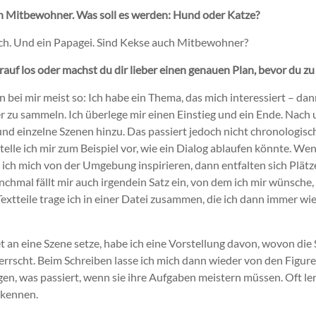
n Mitbewohner. Was soll es werden: Hund oder Katze?
ch. Und ein Papagei. Sind Kekse auch Mitbewohner?
rauf los oder machst du dir lieber einen genauen Plan, bevor du z
bei mir meist so: Ich habe ein Thema, das mich interessiert – dann
r zu sammeln. Ich überlege mir einen Einstieg und ein Ende. Nac
 und einzelne Szenen hinzu. Das passiert jedoch nicht chronologis
telle ich mir zum Beispiel vor, wie ein Dialog ablaufen könnte. We
e ich mich von der Umgebung inspirieren, dann entfalten sich Plät
chmal fällt mir auch irgendein Satz ein, von dem ich mir wünsche,
Textteile trage ich in einer Datei zusammen, die ich dann immer w
 an eine Szene setze, habe ich eine Vorstellung davon, wovon die
rscht. Beim Schreiben lasse ich mich dann wieder von den Figuren
en, was passiert, wenn sie ihre Aufgaben meistern müssen. Oft ler
 kennen.