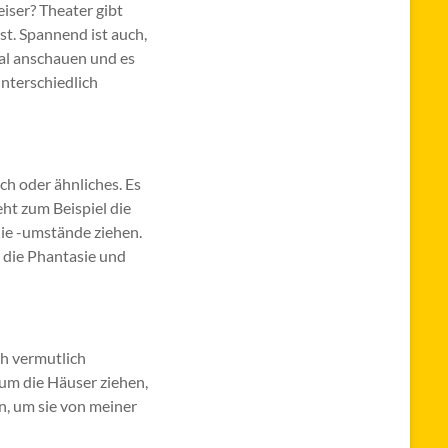
eiser? Theater gibt
t. Spannend ist auch,
Mal anschauen und es
unterschiedlich
ch oder ähnliches. Es
eht zum Beispiel die
die -umstände ziehen.
t die Phantasie und
ch vermutlich
 um die Häuser ziehen,
n, um sie von meiner