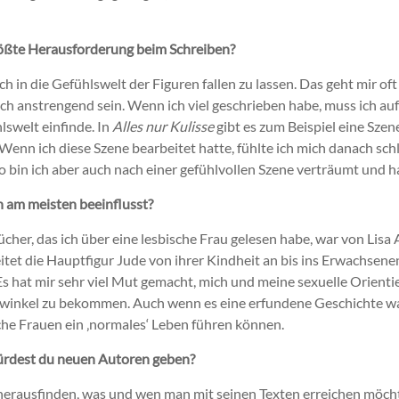
größte Herausforderung beim Schreiben?
 in die Gefühlswelt der Figuren fallen zu lassen. Das geht mir oft
h anstrengend sein. Wenn ich viel geschrieben habe, muss ich auf
lswelt einfinde. In
Alles nur Kulisse
gibt es zum Beispiel eine Szen
 Wenn ich diese Szene bearbeitet hatte, fühlte ich mich danach sc
bin ich aber auch nach einer gefühlvollen Szene verträumt und 
 am meisten beeinflusst?
cher, das ich über eine lesbische Frau gelesen habe, war von Lisa 
itet die Hauptfigur Jude von ihrer Kindheit an bis ins Erwachsenena
Es hat mir sehr viel Mut gemacht, mich und meine sexuelle Orienti
winkel zu bekommen. Auch wenn es eine erfundene Geschichte war
che Frauen ein ‚normales‘ Leben führen können.
ürdest du neuen Autoren geben?
 herausfinden, was und wen man mit seinen Texten erreichen möch