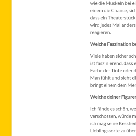
wie die Muskeln bei ei
einem die Chance, sic
dass ein Theaterstück 
wird jedes Mal anders
reagieren.
Welche Faszination b
Viele haben sicher sch
ist faszinierend, dass
Farbe der Tinte oder 
Man fühlt und sieht di
bringt einem dem Mens
Welche deiner Figure
Ich fände es schön, we
verschossen, würde mi
ich mag seine Kesshei
Lieblingssorte zu übe