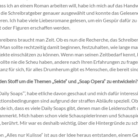
dass ich an einem Roman arbeiten will, habe ich mich auf das Han
e die Schreibratgeber genauer ausgewählt und konnte das Gelesen
en. Ich habe viele Liebesromane gelesen, um ein Gespür dafür zu 
 oder Figuren erschaffen werden.
hreibens braucht man Zeit. Ob es nun die Recherche, das Schreib
 Man sollte rechtzeitig damit beginnen, festzuhalten, wie lange ma
jekte einschätzen zu können. Wenn man seinen Zeitbedarf kennt,
llte nie die Scheu haben, andere nach Ihren Erfahrungen zu fragen
anz für sich, für alles Drumherum gibt es Menschen, die bereit sind
den Stoff um die Themen „Sekte“ und „Soap Opera“ zu entwickeln?
aily Soaps“‘, habe etliche davon geschaut und mich dafür interessi
tionsbedingungen sind aufgrund der straffen Abläufe speziell. O
nde ich, dass es viele Daily Soaps gibt, denen man die Leidenschaf
nmerkt. Mich haben schon viele Schauspielerinnen und Schauspiele
 berührt. Mir war es deshalb wichtig, über die Hintergründe zu sc
 „Alles nur Kulisse“ ist aus der Idee heraus entstanden, einem G