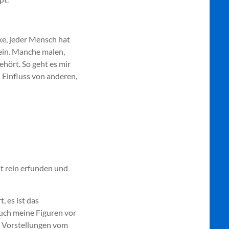
nke, jeder Mensch hat
 sein. Manche malen,
ehört. So geht es mir
 Einfluss von anderen,
st rein erfunden und
, es ist das
auch meine Figuren vor
 Vorstellungen vom