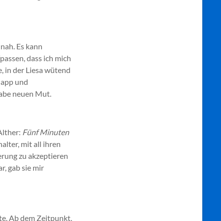
 nah. Es kann
passen, dass ich mich
e, in der Liesa wütend
hlapp und
habe neuen Mut.
Alther:
Fünf Minuten
lter, mit all ihren
erung zu akzeptieren
, gab sie mir
te. Ab dem Zeitpunkt,