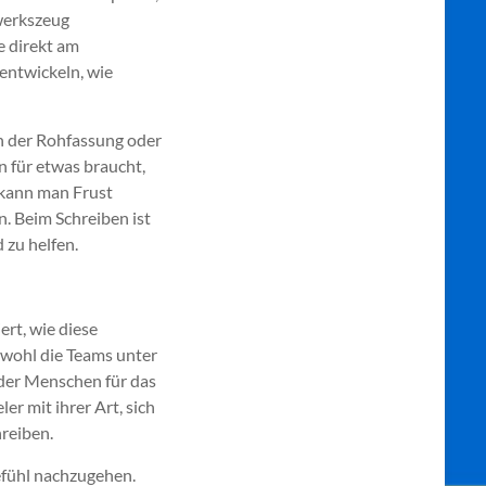
dwerkszeug
e direkt am
entwickeln, wie
en der Rohfassung oder
n für etwas braucht,
 kann man Frust
. Beim Schreiben ist
 zu helfen.
ert, wie diese
bwohl die Teams unter
t der Menschen für das
r mit ihrer Art, sich
hreiben.
efühl nachzugehen.