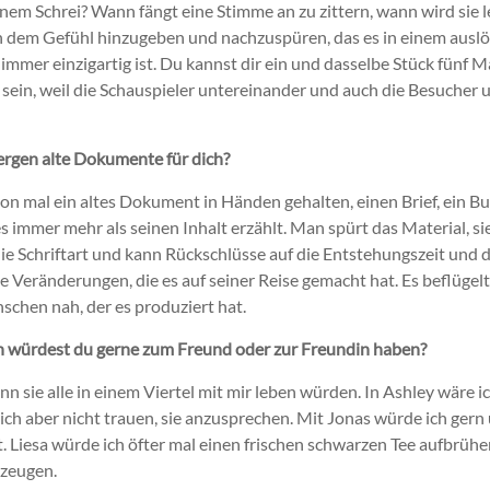
nem Schrei? Wann fängt eine Stimme an zu zittern, wann wird sie l
h dem Gefühl hinzugeben und nachzuspüren, das es in einem auslös
immer einzigartig ist. Du kannst dir ein und dasselbe Stück fünf 
 sein, weil die Schauspieler untereinander und auch die Besucher 
ergen alte Dokumente für dich?
on mal ein altes Dokument in Händen gehalten, einen Brief, ein Bu
 es immer mehr als seinen Inhalt erzählt. Man spürt das Material, si
die Schriftart und kann Rückschlüsse auf die Entstehungszeit und 
e Veränderungen, die es auf seiner Reise gemacht hat. Es beflügel
chen nah, der es produziert hat.
n würdest du gerne zum Freund oder zur Freundin haben?
nn sie alle in einem Viertel mit mir leben würden. In Ashley wäre i
ch aber nicht trauen, sie anzusprechen. Mit Jonas würde ich gern
t. Liesa würde ich öfter mal einen frischen schwarzen Tee aufbrühe
rzeugen.