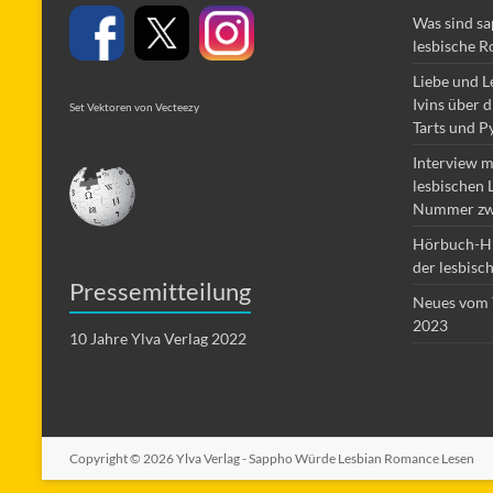
Was sind s
lesbische R
Liebe und L
Ivins über 
Set Vektoren von Vecteezy
Tarts und P
Interview m
lesbischen 
Nummer zw
Hörbuch-Hi
der lesbisc
Pressemitteilung
Neues vom 
2023
10 Jahre Ylva Verlag 2022
Copyright © 2026 Ylva Verlag -
Sappho Würde Lesbian Romance Lesen