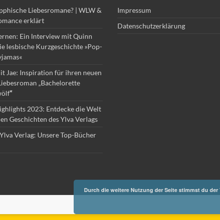
apphische Liebesromane? | WLW &
Impressum
omance erklärt
Datenschutzerklärung
ernen: Ein Interview mit Quinn
die lesbische Kurzgeschichte »Pop-
yjamas«
it Jae: Inspiration für ihren neuen
Liebesroman „Bachelorette
ölf
“
ghlights 2023: Entdecke die Welt
hen Geschichten des Ylva Verlags
Ylva Verlag: Unsere Top-Bücher
Durch die weitere Nutzung der Seite stimmst du de