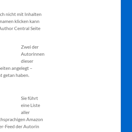
ch nicht mit Inhalten
ennamen klicken kann
Author Central Seite
Zwei der
Autorinnen
dieser
eiten angelegt –
ht getan haben.
Sie führt
eine Liste
aller
ischsprachigen Amazon
er-Feed der Autorin