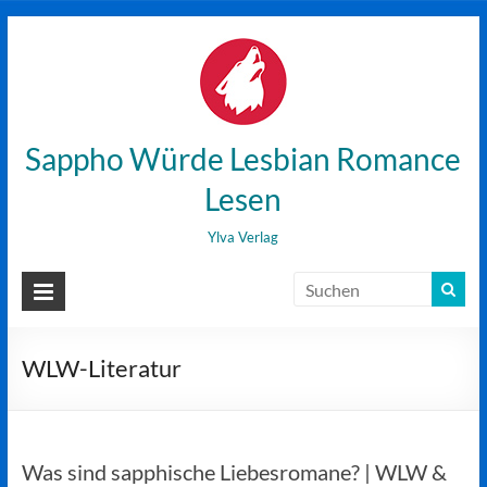
Zum
Inhalt
wechseln
Sappho Würde Lesbian Romance
Lesen
Ylva Verlag
WLW-Literatur
Was sind sapphische Liebesromane? | WLW &