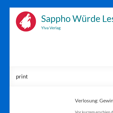
Zum
Inhalt
Sappho Würde Le
wechseln
Ylva Verlag
print
Verlosung: Gewin
Vor kurzem erschien 