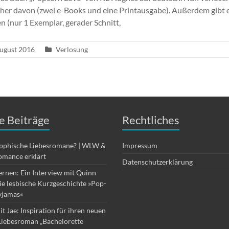
er davon (zwei e-Books und eine Printausgabe). Außerdem gibt es
 (nur 1 Exemplar, gerader Schnitt,
August 2016
Verlosung
e Beiträge
Rechtliches
apphische Liebesromane? | WLW &
Impressum
omance erklärt
Datenschutzerklärung
ernen: Ein Interview mit Quinn
die lesbische Kurzgeschichte »Pop-
yjamas«
it Jae: Inspiration für ihren neuen
Liebesroman „Bachelorette