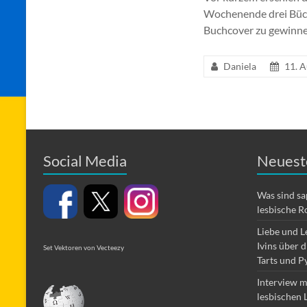
Wochenende drei Büch
Buchcover zu gewinnen
Daniela
11. 
Social Media
Neuest
Was sind s
lesbische R
Liebe und L
Ivins über 
Set Vektoren von Vecteezy
Tarts und P
Interview m
lesbischen 