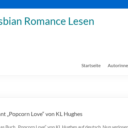
sbian Romance Lesen
Startseite
Autorinn
nt „Popcorn Love“ von KL Hughes
das Buch „Popcorn Love“ von KL Hughes auf deutsch. Nun verlose