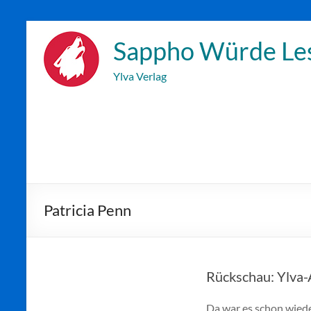
Zum
Inhalt
Sappho Würde Le
wechseln
Ylva Verlag
Patricia Penn
Rückschau: Ylva
Da war es schon wiede