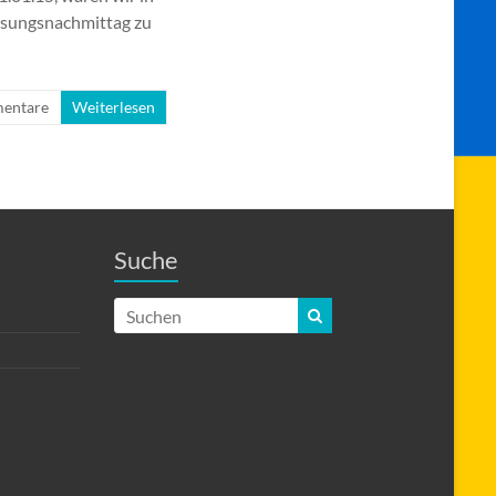
esungsnachmittag zu
entare
Weiterlesen
Suche