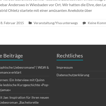
eebar Anderswo in Wiesbaden vor Ort. Wir hatten die Ehre, den L
Astrid Ohletz startete mit einer amüsanten Anekdote über
8. Februar 2015
Veranstaltung/Ylva unterwegs
Keine Komm
e Beiträge
Rechtliches
apphische Liebesromane? | WLW &
Impressum
omance erklärt
Datenschutzerklärung
ernen: Ein Interview mit Quinn
die lesbische Kurzgeschichte »Pop-
yjamas«
it Jae: Inspiration für ihren neuen
Liebesroman „Bachelorette