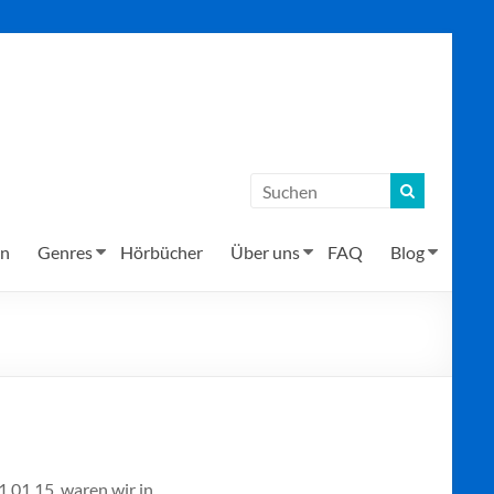
en
Genres
Hörbücher
Über uns
FAQ
Blog
1.01.15, waren wir in