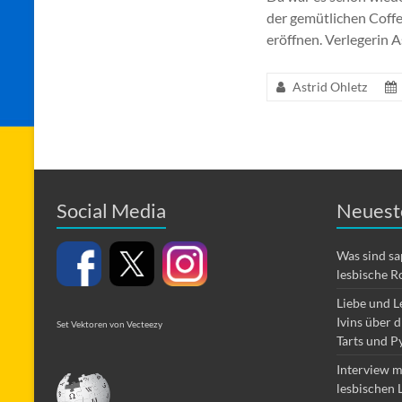
der gemütlichen Coff
eröffnen. Verlegerin 
Astrid Ohletz
Social Media
Neuest
Was sind s
lesbische R
Liebe und L
Ivins über 
Set Vektoren von Vecteezy
Tarts und P
Interview m
lesbischen 