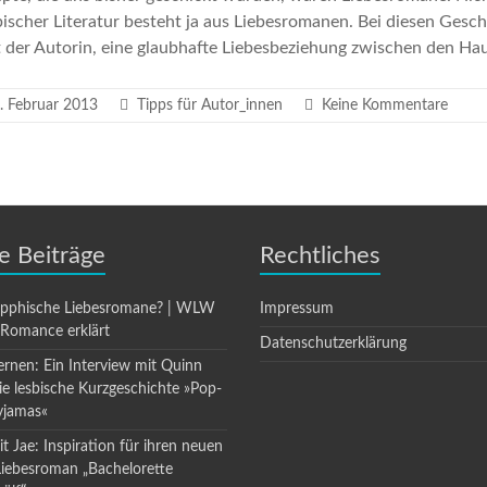
bischer Literatur besteht ja aus Liebesromanen. Bei diesen Gesch
it der Autorin, eine glaubhafte Liebesbeziehung zwischen den H
. Februar 2013
Tipps für Autor_innen
Keine Kommentare
e Beiträge
Rechtliches
apphische Liebesromane? | WLW
Impressum
 Romance erklärt
Datenschutzerklärung
ernen: Ein Interview mit Quinn
die lesbische Kurzgeschichte »Pop-
yjamas«
t Jae: Inspiration für ihren neuen
Liebesroman „Bachelorette