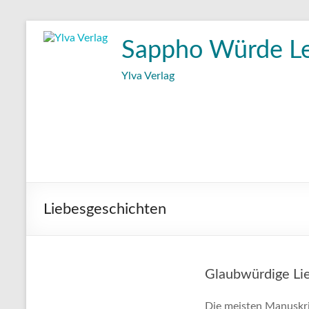
Zum
Inhalt
Sappho Würde L
wechseln
Ylva Verlag
Liebesgeschichten
Glaubwürdige Li
Die meisten Manuskri