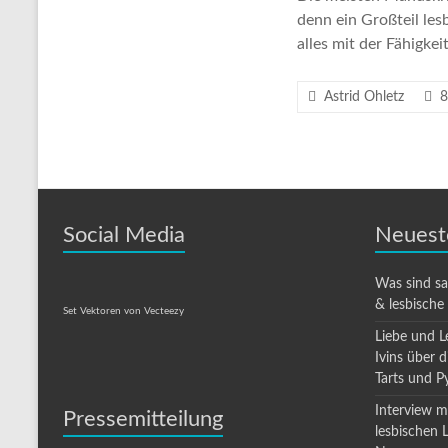
denn ein Großteil les
alles mit der Fähigke
Astrid Ohletz
8
Social Media
Neuest
Was sind s
& lesbische
Set Vektoren von Vecteezy
Liebe und L
Ivins über 
Tarts und P
Interview mi
Pressemitteilung
lesbischen 