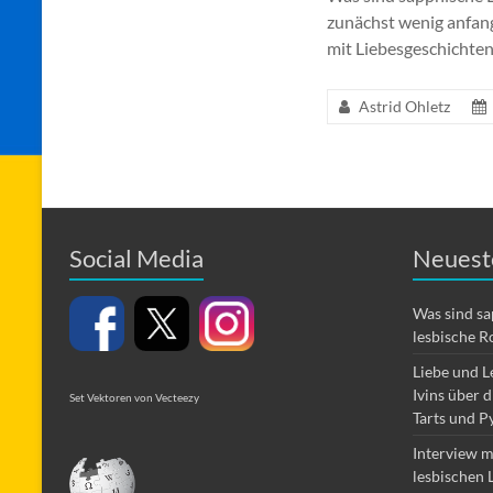
zunächst wenig anfan
mit Liebesgeschichten
Astrid Ohletz
Social Media
Neuest
Was sind s
lesbische R
Liebe und L
Ivins über 
Set Vektoren von Vecteezy
Tarts und P
Interview m
lesbischen 