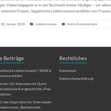
gen. Dabei begegnet er in der Buchwelt immer häufiger – vor al
 zwischen Frauen. Sapphische Liebesromane erzählen von Frauen, 
18. Januar 2026
Liebesromane
Keine Kommentare
e Beiträge
Rechtliches
apphische Liebesromane? | WLW &
Impressum
omance erklärt
Datenschutzerklärung
ernen: Ein Interview mit Quinn
die lesbische Kurzgeschichte »Pop-
yjamas«
it Jae: Inspiration für ihren neuen
Liebesroman „Bachelorette