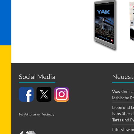
Social Media
Neuest
Was sind s
lesbische R
Liebe und L
Ivins über 
Set Vektoren von Vecteezy
Tarts und P
Interview m