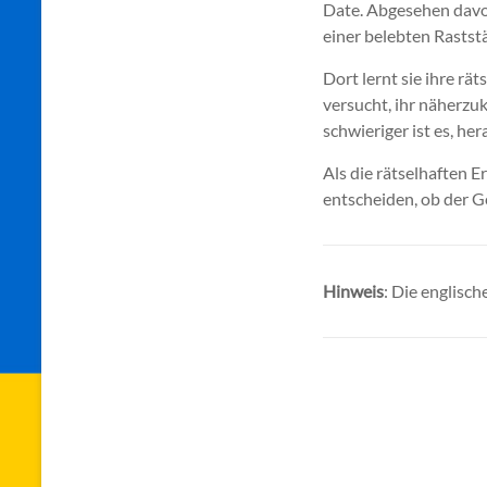
Date. Abgesehen davon
einer belebten Raststä
Dort lernt sie ihre rä
versucht, ihr näherzu
schwieriger ist es, he
Als die rätselhaften E
entscheiden, ob der Ge
Hinweis
: Die englisch