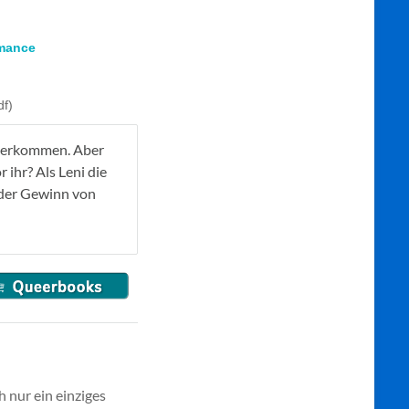
mance
f)
näherkommen. Aber
 ihr? Als Leni die
 der Gewinn von
h nur ein einziges