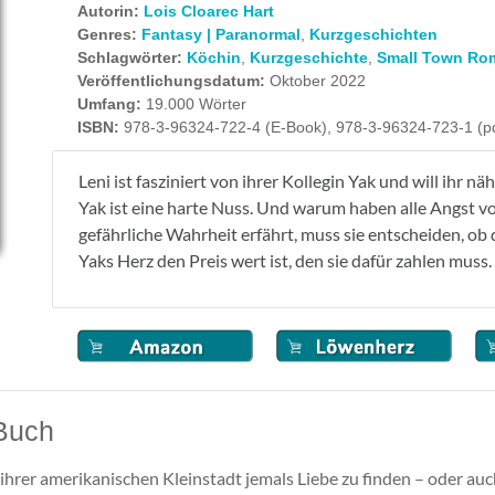
Autorin:
Lois Cloarec Hart
Genres:
Fantasy | Paranormal
,
Kurzgeschichten
Schlagwörter:
Köchin
,
Kurzgeschichte
,
Small Town Ro
Veröffentlichungsdatum:
Oktober 2022
Umfang:
19.000 Wörter
ISBN:
978-3-96324-722-4 (E-Book), 978-3-96324-723-1 (pd
Leni ist fasziniert von ihrer Kollegin Yak und will ihr 
Yak ist eine harte Nuss. Und warum haben alle Angst vor
gefährliche Wahrheit erfährt, muss sie entscheiden, ob
Yaks Herz den Preis wert ist, den sie dafür zahlen muss.
Buch
n ihrer amerikanischen Kleinstadt jemals Liebe zu finden – oder auc