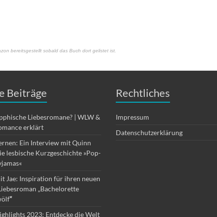
on bereitsgestellt sobald das Buch dort gelistet ist.
e Beiträge
Rechtliches
apphische Liebesromane? | WLW &
Impressum
omance erklärt
Datenschutzerklärung
ernen: Ein Interview mit Quinn
die lesbische Kurzgeschichte »Pop-
yjamas«
it Jae: Inspiration für ihren neuen
Liebesroman „Bachelorette
ölf
“
ghlights 2023: Entdecke die Welt