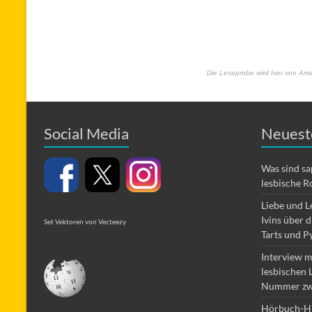
Die Leseprobe wird hier von Amaz
Social Media
Neuest
Was sind s
lesbische R
Liebe und L
Ivins über 
Set Vektoren von Vecteezy
Tarts und P
Interview m
lesbischen 
Nummer zw
Hörbuch-Hi