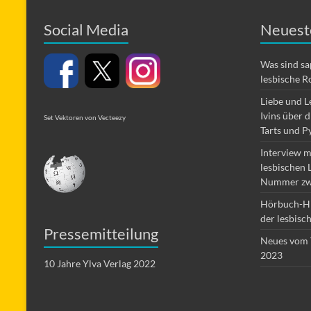
Social Media
Neuest
Was sind s
lesbische R
Liebe und L
Ivins über 
Set Vektoren von Vecteezy
Tarts und P
Interview m
lesbischen 
Nummer zw
Hörbuch-Hi
der lesbisc
Pressemitteilung
Neues vom 
2023
10 Jahre Ylva Verlag 2022