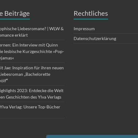
e Beiträge
Rechtliches
apphische Liebesromane? | WLW &
Impressum
omance erklärt
Datenschutzerklärung
ernen: Ein Interview mit Quinn
die lesbische Kurzgeschichte »Pop-
yjamas«
it Jae: Inspiration für ihren neuen
Liebesroman „Bachelorette
ölf
“
ghlights 2023: Entdecke die Welt
hen Geschichten des Ylva Verlags
Ylva Verlag: Unsere Top-Bücher