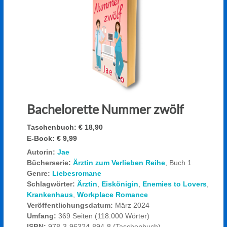
Bachelorette Nummer zwölf
Taschenbuch:
€ 18,90
E-Book:
€ 9,99
Autorin:
Jae
Bücherserie:
Ärztin zum Verlieben Reihe
, Buch 1
Genre:
Liebesromane
Schlagwörter:
Ärztin
,
Eiskönigin
,
Enemies to Lovers
,
Krankenhaus
,
Workplace Romance
Veröffentlichungsdatum:
März 2024
Umfang:
369 Seiten (118.000 Wörter)
ISBN:
978-3-96324-894-8 (Taschenbuch)