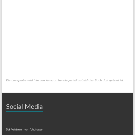
Die Leseprobe wird hier von Amazon bereitsgestellt sobald das Buch dort gelistet ist.
Social Media
Set Vektoren von Vecteezy