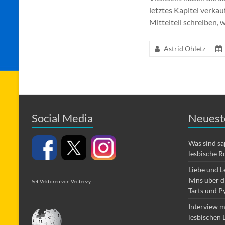
letztes Kapitel verka
Mittelteil schreiben,
Astrid Ohletz
Social Media
Neuest
Was sind s
lesbische R
Liebe und L
Ivins über 
Set Vektoren von Vecteezy
Tarts und P
Interview m
lesbischen 