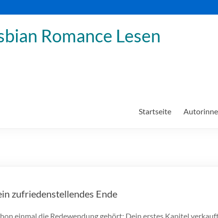
sbian Romance Lesen
Startseite
Autorinn
ein zufriedenstellendes Ende
schon einmal die Redewendung gehört: Dein erstes Kapitel verkauf