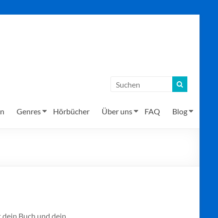
en
Genres
Hörbücher
Über uns
FAQ
Blog
t dein Buch und dein