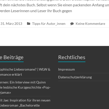
uft dein nächstes Buch. Selbst wenn Sie einen packenden Anfang u
 werden Leserinnen und Leser Ihr Buch gegen
31. März 2013
Tipps für Autor_innen
Keine Kommentare
e Beiträge
Rechtliches
apphische Liebesromane? | WLW &
Impressum
omance erklärt
Datenschutzerklärung
ernen: Ein Interview mit Quinn
die lesbische Kurzgeschichte »Pop-
yjamas«
it Jae: Inspiration für ihren neuen
Liebesroman „Bachelorette