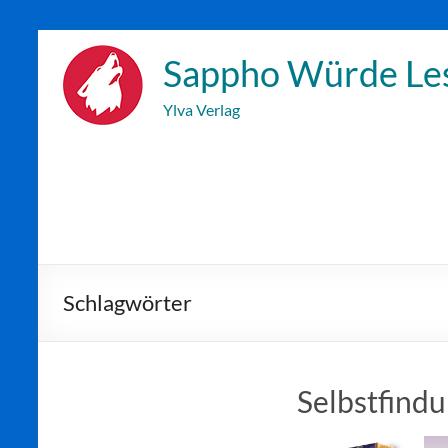
Zum
Inhalt
Sappho Würde Le
wechseln
Ylva Verlag
Schlagwörter
Selbstfind