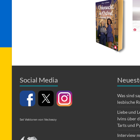
Social Media
Neuest
Was sind s
lesbische R
Liebe und L
Ivins über 
Set Vektoren von Vecteezy
Tarts und P
Interview m