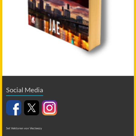
Social Media
Set Vektoren von Vecteezy