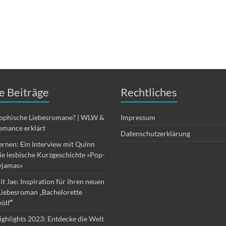
e Beiträge
Rechtliches
apphische Liebesromane? | WLW &
Impressum
omance erklärt
Datenschutzerklärung
ernen: Ein Interview mit Quinn
die lesbische Kurzgeschichte »Pop-
yjamas«
it Jae: Inspiration für ihren neuen
Liebesroman „Bachelorette
ölf
“
ghlights 2023: Entdecke die Welt