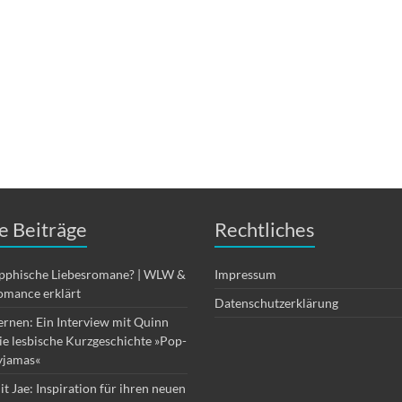
e Beiträge
Rechtliches
apphische Liebesromane? | WLW &
Impressum
omance erklärt
Datenschutzerklärung
ernen: Ein Interview mit Quinn
die lesbische Kurzgeschichte »Pop-
yjamas«
it Jae: Inspiration für ihren neuen