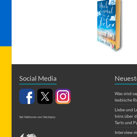
Social Media
Neuest
Was sind s
lesbische R
Liebe und L
Ivins über 
Set Vektoren von Vecteezy
Tarts und P
Interview m