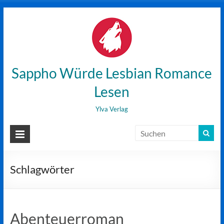
Zum
Inhalt
wechseln
Sappho Würde Lesbian Romance
Lesen
Ylva Verlag
Schlagwörter
Abenteuerroman