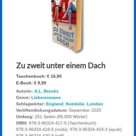
Zu zweit unter einem Dach
Taschenbuch:
€ 16,90
E-Book:
€ 9,99
Autorin:
A.L. Brooks
Genre:
Liebesromane
Schlagwörter:
England
,
Komödie
,
London
Veröffentlichungsdatum:
September 2020
Umfang:
251 Seiten (85.000 Wörter)
ISBN:
978-3-96324-417-9 (Taschenbuch)
978-3-96324-418-6 (mobi), 978-3-96324-419-3 (epub),
978-3-96324-420-9 (pdf)