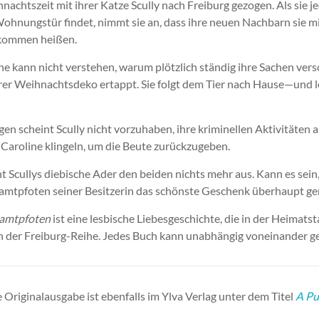
hnachtszeit mit ihrer Katze Scully nach Freiburg gezogen. Als sie 
ohnungstür findet, nimmt sie an, dass ihre neuen Nachbarn sie m
lkommen heißen.
ne kann nicht verstehen, warum plötzlich ständig ihre Sachen versc
rer Weihnachtsdeko ertappt. Sie folgt dem Tier nach Hause—und l
n scheint Scully nicht vorzuhaben, ihre kriminellen Aktivitäten
i Caroline klingeln, um die Beute zurückzugeben.
 Scullys diebische Ader den beiden nichts mehr aus. Kann es sein,
amtpfoten seiner Besitzerin das schönste Geschenk überhaupt ge
Samtpfoten
ist eine lesbische Liebesgeschichte, die in der Heimatst
n der Freiburg-Reihe. Jedes Buch kann unabhängig voneinander g
 Originalausgabe ist ebenfalls im Ylva Verlag unter dem Titel
A Pu