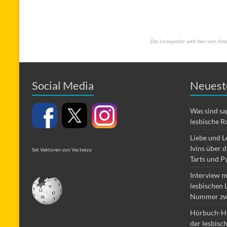
Die Leseprobe wird hier von Amaz
Social Media
Neuest
Was sind s
lesbische R
Liebe und L
Ivins über 
Set Vektoren von Vecteezy
Tarts und P
Interview m
lesbischen 
Nummer zw
Hörbuch-Hi
der lesbisc