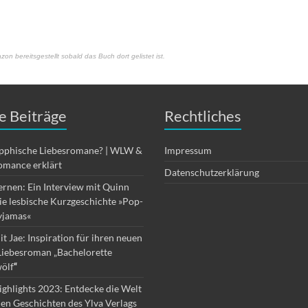
on bereitsgestellt sobald das Buch dort gelistet ist.
e Beiträge
Rechtliches
apphische Liebesromane? | WLW &
Impressum
omance erklärt
Datenschutzerklärung
ernen: Ein Interview mit Quinn
die lesbische Kurzgeschichte »Pop-
yjamas«
it Jae: Inspiration für ihren neuen
Liebesroman „Bachelorette
ölf
“
ghlights 2023: Entdecke die Welt
hen Geschichten des Ylva Verlags