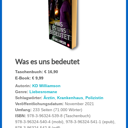
Was es uns bedeutet
Taschenbuch:
€ 16,90
E-Book:
€ 9,99
Autorin:
KD Williamson
Genre:
Liebesromane
Schlagwörter:
Ärztin
,
Krankenhaus
,
Polizistin
Veröffentlichungsdatum:
November 2021
Umfang:
233 Seiten (71.000 Wörter)
ISBN:
978-3-96324-539-8 (Taschenbuch)
978-3-96324-540-4 (mobi), 978-3-96324-541-1 (epub),
978-3-96324-542-8 (pdf)