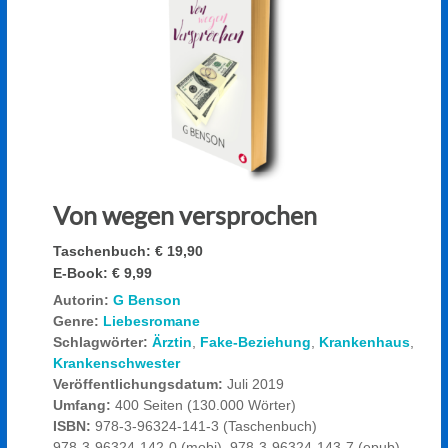
Von wegen versprochen
Taschenbuch:
€ 19,90
E-Book:
€ 9,99
Autorin:
G Benson
Genre:
Liebesromane
Schlagwörter:
Ärztin
,
Fake-Beziehung
,
Krankenhaus
,
Krankenschwester
Veröffentlichungsdatum:
Juli 2019
Umfang:
400 Seiten (130.000 Wörter)
ISBN:
978-3-96324-141-3 (Taschenbuch)
978-3-96324-142-0 (mobi), 978-3-96324-143-7 (epub),