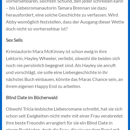
vorhersehbaren, seichten Schund, den jeder schreiben kann
– bis Liebesromanautorin Tamara Brennan sie dazu
herausfordert, eine solche Geschichte zu verfassen. Wird
Abby womöglich feststellen, dass der Ausgang dieser Wette
doch nicht so vorhersehbar ist?
Sex Sells
Krimiautorin Mara McKinney ist schon ewig in ihre
Lektorin, Hayley Wheeler, verliebt, obwohl die beiden sich
noch nie persönlich begegnet sind. Als Hayley sie anruft
und vorschlägt, sie solle eine Liebesgeschichte in ihr
nächstes Buch einbauen, könnte das Maras Chance sein, an
ihrem eigenen Happy End zu arbeiten.
Blind Date im Bücherwald
Obwohl Tricia lesbische Liebesromane schreibt, hat sie sich
schon seit Ewigkeiten nicht mehr mit einer Frau verabredet.
Ihre beste Freundin arrangiert für sie ein Blind Date in
einem Buchladen, doch die Frau, die sie vor dem Regal mit