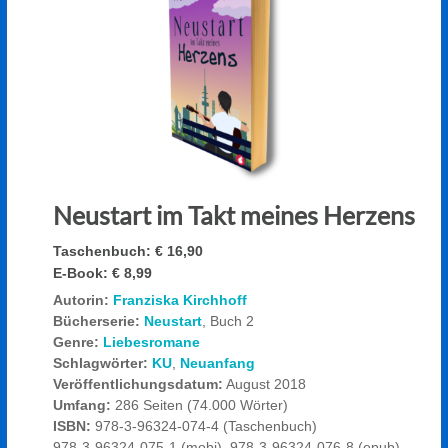
Neustart im Takt meines Herzens
Taschenbuch:
€ 16,90
E-Book:
€ 8,99
Autorin:
Franziska Kirchhoff
Bücherserie:
Neustart
, Buch 2
Genre:
Liebesromane
Schlagwörter:
KU
,
Neuanfang
Veröffentlichungsdatum:
August 2018
Umfang:
286 Seiten (74.000 Wörter)
ISBN:
978-3-96324-074-4 (Taschenbuch)
978-3-96324-075-1 (mobi), 978-3-96324-076-8 (epub),