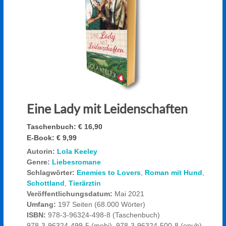
Eine Lady mit Leidenschaften
Taschenbuch:
€ 16,90
E-Book:
€ 9,99
Autorin:
Lola Keeley
Genre:
Liebesromane
Schlagwörter:
Enemies to Lovers
,
Roman mit Hund
,
Schottland
,
Tierärztin
Veröffentlichungsdatum:
Mai 2021
Umfang:
197 Seiten (68.000 Wörter)
ISBN:
978-3-96324-498-8 (Taschenbuch)
978-3-96324-499-5 (mobi), 978-3-96324-500-8 (epub),