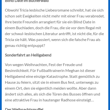
Blind Date im Bücherwald
Obwohl Tricia lesbische Liebesromane schreibt, hat sie sich
schon seit Ewigkeiten nicht mehr mit einer Frau verabredet.
Ihre beste Freundin arrangiert für sie ein Blind Date in
einem Buchladen, doch die Frau, die sie vor dem Regal mit
der schwul-lesbischen Literatur antrifft, ist nicht die, für die
Tricia sie hält. Was passiert, wenn sich die falsche Frau als
genau richtig entpuppt?
Sonderfahrt an Heiligabend
Von wegen Weihnachten, Fest der Freude und
Besinnlichkeit. Für Fußballtrainerin Meghan ist dieser
Heiligabend eine einzige Katastrophe. Statt gemütlich zu
Hause zu feiern, sitzt sie in einem Bus fest, unterwegs zu
einem Ort, den sie eigentlich meiden wollte. Aber dann
ändert sich alles, als sich die Türen des Busses öffnen und
eine attraktive Frau in hautenger Radhose einsteigt…
Der Weihnachtsmuffel