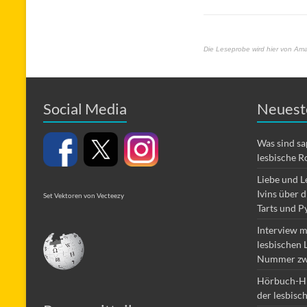
Die Leseprobe wird hier von Amaz
Social Media
Neuest
Was sind s
lesbische R
Liebe und L
Ivins über 
Set Vektoren von Vecteezy
Tarts und P
Interview m
lesbischen 
Nummer zw
Hörbuch-Hi
der lesbisc