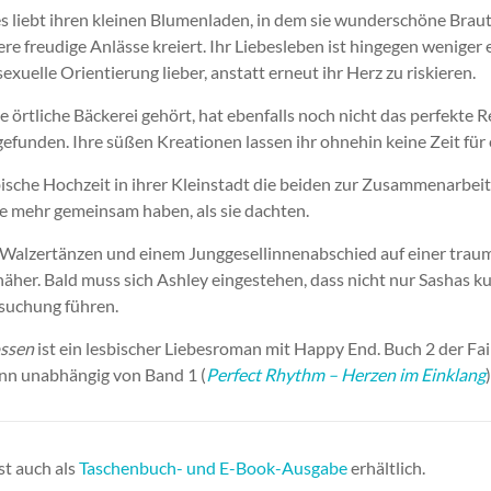
es liebt ihren kleinen Blumenladen, in dem sie wunderschöne Bra
e freudige Anlässe kreiert. Ihr Liebesleben ist hingegen weniger e
sexuelle Orientierung lieber, anstatt erneut ihr Herz zu riskieren.
e örtliche Bäckerei gehört, hat ebenfalls noch nicht das perfekte R
efunden. Ihre süßen Kreationen lassen ihr ohnehin keine Zeit für 
bische Hochzeit in ihrer Kleinstadt die beiden zur Zusammenarbeit
sie mehr gemeinsam haben, als sie dachten.
, Walzertänzen und einem Junggesellinnenabschied auf einer tra
näher. Bald muss sich Ashley eingestehen, dass nicht nur Sashas ku
rsuchung führen.
ossen
ist ein lesbischer Liebesroman mit Happy End. Buch 2 der Fair
nn unabhängig von Band 1 (
Perfect Rhythm – Herzen im Einklang
ist auch als
Taschenbuch- und E-Book-Ausgabe
erhältlich.