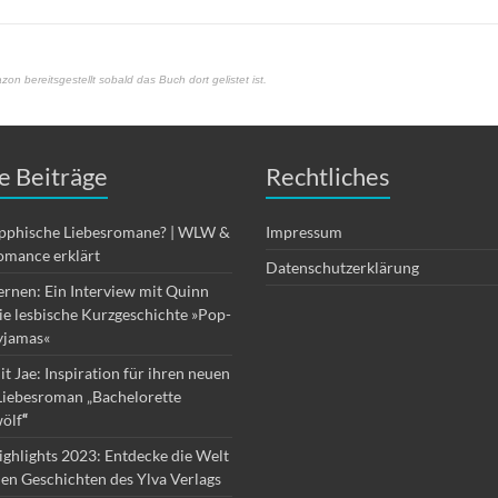
on bereitsgestellt sobald das Buch dort gelistet ist.
e Beiträge
Rechtliches
apphische Liebesromane? | WLW &
Impressum
omance erklärt
Datenschutzerklärung
ernen: Ein Interview mit Quinn
die lesbische Kurzgeschichte »Pop-
yjamas«
it Jae: Inspiration für ihren neuen
Liebesroman „Bachelorette
ölf
“
ghlights 2023: Entdecke die Welt
hen Geschichten des Ylva Verlags