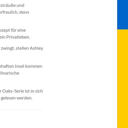
utsträuße und
rfreulich, denn
ezept für eine
ein Privatleben.
 zwingt, stellen Ashley
umhaften Insel kommen
linarische
 Oaks-Serie ist in sich
) gelesen werden.