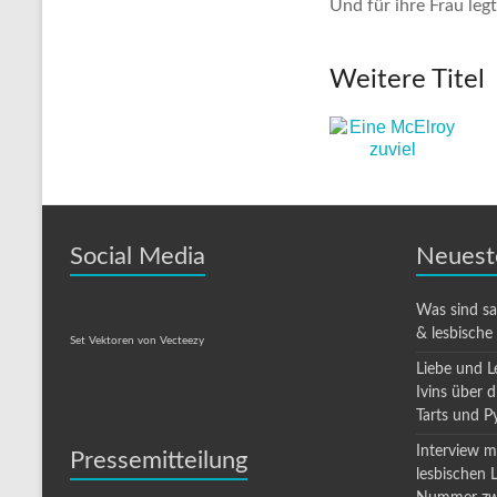
Und für ihre Frau le
Weitere Titel
Social Media
Neuest
Was sind s
& lesbische
Set Vektoren von Vecteezy
Liebe und L
Ivins über 
Tarts und P
Interview mi
Pressemitteilung
lesbischen 