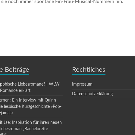
gt sie noch immer spontane Ein-Frau-Musical-Nummern hin.
e Beiträge
Rechtliches
apphische Liebesromane? | WLW
Impressum
 Romance erklärt
Datenschutzerklärung
ernen: Ein Interview mit Quinn
die lesbische Kurzgeschichte »Pop-
yjamas«
t Jae: Inspiration für ihren neuen
Liebesroman „Bachelorette