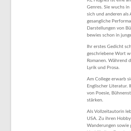
KL Hughes ist eine a
Genres. Sie wuchs in
sich und anderen als A
gesangliche Performa
Darstellungen von Bü
bewies schon in jung
Ihr erstes Gedicht sc
geschriebene Wort we
Romanen. Während d
Lyrik und Prosa.
Am College erwarb si
Englischer Literatur.
von Poesie, Bühnenst
stärken.
Als Vollzeitautorin l
USA. Zu ihren Hobbys
Wanderungen sowie g