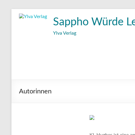
Zum
Inhalt
Sappho Würde L
wechseln
Ylva Verlag
Autorinnen