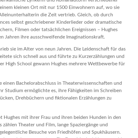
merikanische Lyrikerin und Romanautorin verschiedener
 einem kleinen Ort mit nur 1500 Einwohnern auf, wo sie
lleinunterhalterin die Zeit vertrieb. Gleich, ob durch
nces selbst geschriebener Kinderlieder oder dramatische
chern, Filmen oder tatsächlichen Ereignissen – Hughes
en Jahren ihre ausschweifende Imaginationskraft.
hrieb sie im Alter von neun Jahren. Die Leidenschaft für das
itete sich schnell aus und führte zu Kurzerzählungen und
er High School gewann Hughes mehrere Wettbewerbe für
e einen Bachelorabschluss in Theaterwissenschaften und
 Ihr Studium ermöglichte es, ihre Fähigkeiten im Schreiben
ücken, Drehbüchern und fiktionalen Erzählungen zu
ebt Hughes mit ihrer Frau und ihren beiden Hunden in den
 zählen Theater und Film, lange Spaziergänge und
elegentliche Besuche von Friedhöfen und Spukhäusern.